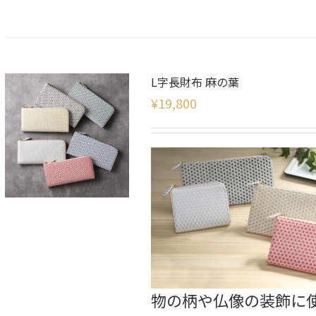
L字長財布 麻の葉
¥
19,800
物の柄や仏像の装飾に