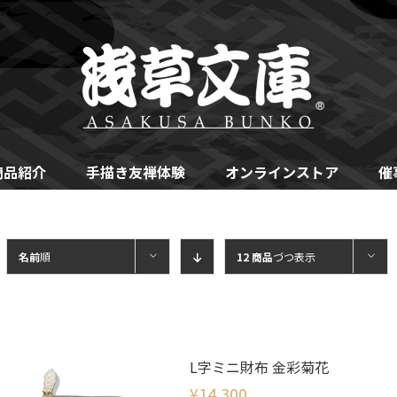
商品紹介
手描き友禅体験
オンラインストア
催
名前
順
12 商品
づつ表示
L字ミニ財布 金彩菊花
¥
14,300