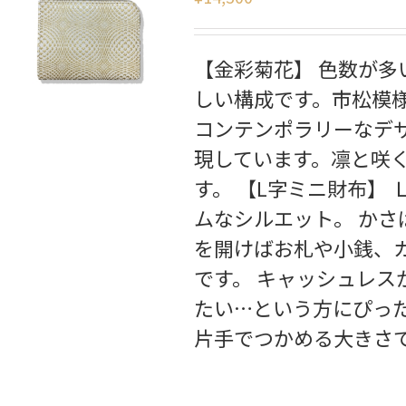
【金彩菊花】 色数が
しい構成です。市松模
コンテンポラリーなデ
現しています。凛と咲
す。 【L字ミニ財布】
ムなシルエット。 か
を開けばお札や小銭、
です。 キャッシュレス
たい…という方にぴった
片手でつかめる大きさ