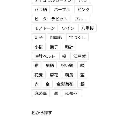
ナチュラルガーデン
バラ
バラ柄
パープル
ピンク
ピーターラビット
ブルー
モノトーン
ワイン
八重桜
切子
四季彩
宝づくし
小桜
撫子
時計
時計ベルト
桜
江戸紫
猫
猫柄
祝い鶴
緑
花菱
菊花
萌黄
藍
赤
金
金彩菊花
銀
麻の葉
黒
ｼﾙｸﾛｰﾄﾞ
色から探す