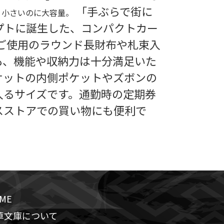
「手ぶらで街に
。小さいのに大容量。
プトに誕生した、コンパクトカー
でご使用のラウンド長財布や札束入
も、機能や収納力は十分満足いた
ケットの内側ポケットやズボンの
入るサイズです。通勤時の定期券
スストアでの買い物にも便利で
ME
草文庫について