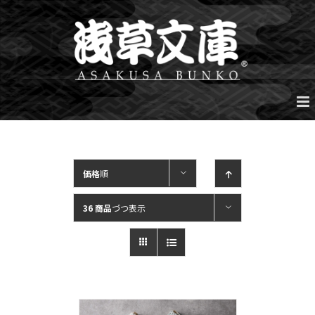
Skip
to
content
価格
順
36 商品
づつ表示