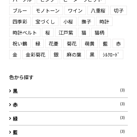
ブルー
モノトーン
ワイン
八重桜
切子
四季彩
宝づくし
小桜
撫子
時計
時計ベルト
桜
江戸紫
猫
猫柄
祝い鶴
緑
花菱
菊花
萌黄
藍
赤
金
金彩菊花
銀
麻の葉
黒
ｼﾙｸﾛｰﾄﾞ
色から探す
黒
(3)
赤
(3)
緑
(3)
藍
(3)