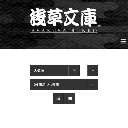
Skip
to
content
人気
順
24 商品
づつ表示