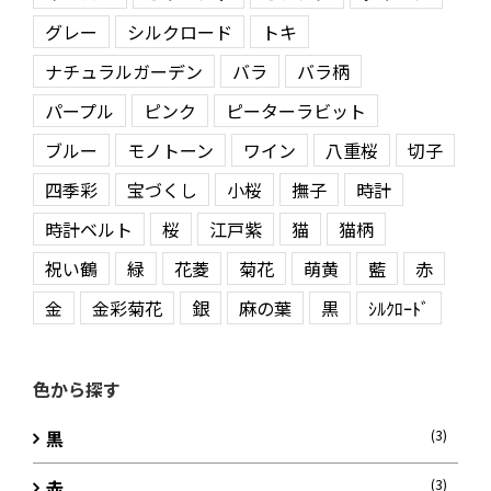
グレー
シルクロード
トキ
ナチュラルガーデン
バラ
バラ柄
パープル
ピンク
ピーターラビット
ブルー
モノトーン
ワイン
八重桜
切子
四季彩
宝づくし
小桜
撫子
時計
時計ベルト
桜
江戸紫
猫
猫柄
祝い鶴
緑
花菱
菊花
萌黄
藍
赤
金
金彩菊花
銀
麻の葉
黒
ｼﾙｸﾛｰﾄﾞ
色から探す
黒
(3)
赤
(3)