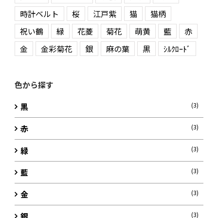
時計ベルト
桜
江戸紫
猫
猫柄
祝い鶴
緑
花菱
菊花
萌黄
藍
赤
金
金彩菊花
銀
麻の葉
黒
ｼﾙｸﾛｰﾄﾞ
色から探す
黒
(3)
赤
(3)
緑
(3)
藍
(3)
金
(3)
銀
(3)