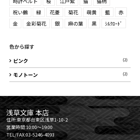
時計ベルト
桜
江戸紫
猫
猫柄
祝い鶴
緑
花菱
菊花
萌黄
藍
赤
金
金彩菊花
銀
麻の葉
黒
ｼﾙｸﾛｰﾄﾞ
色から探す
ピンク
(2)
モノトーン
(2)
浅草文庫 本店
住所:東京都台東区浅草1-10-2
営業時間:10:00～19:00
TEL/FAX:03-5246-4093