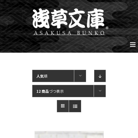
Skip
to
content
人気
順
12 商品
づつ表示