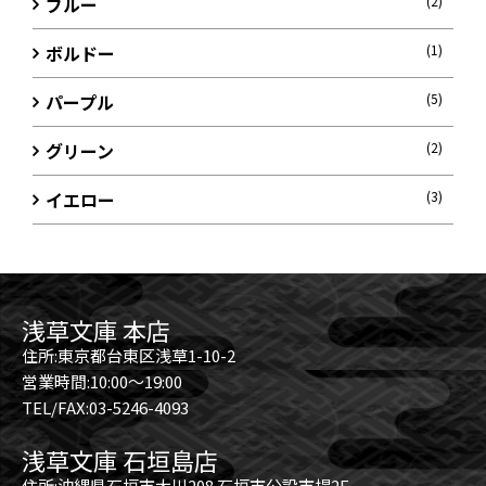
ブルー
(2)
ボルドー
(1)
パープル
(5)
グリーン
(2)
イエロー
(3)
浅草文庫 本店
住所:東京都台東区浅草1-10-2
営業時間:10:00～19:00
TEL/FAX:03-5246-4093
浅草文庫 石垣島店
住所:沖縄県石垣市大川208 石垣市公設市場2F