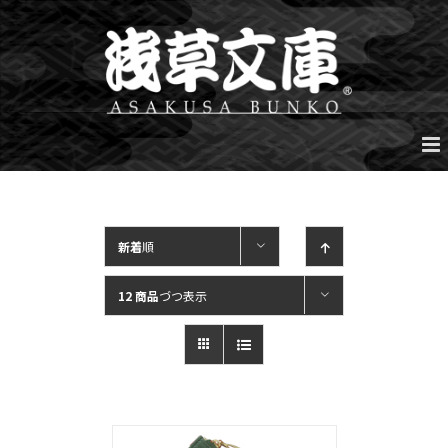
Skip
to
content
新着
順
12 商品
づつ表示