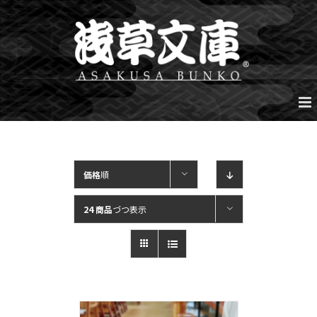
Skip
to
content
価格
順
24 商品
づつ表示