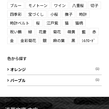
ブルー
モノトーン
ワイン
八重桜
切子
四季彩
宝づくし
小桜
撫子
時計
時計ベルト
桜
江戸紫
猫
猫柄
祝い鶴
緑
花菱
菊花
萌黄
藍
赤
金
金彩菊花
銀
麻の葉
黒
ｼﾙｸﾛｰﾄﾞ
色から探す
オレンジ
(1)
パープル
(1)