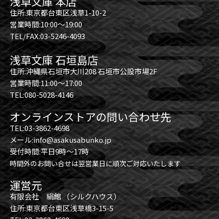
浅草文庫 本店
住所:東京都台東区浅草1-10-2
営業時間:10:00～19:00
TEL/FAX:03-5246-4093
浅草文庫 石垣島店
住所:沖縄県石垣市大川208 石垣市公設市場2F
営業時間:11:00～17:00
TEL:080-5028-4146
オンラインストアの問い合わせ先
TEL:03-3862-4698
メール:info@asakusabunko.jp
受付時間:平日9時～17時
時間外のお問い合せは翌営業日に順次ご対応いたします
運営元
有限会社 絹館 （シルクハウス）
住所:東京都台東区浅草橋3-15-5