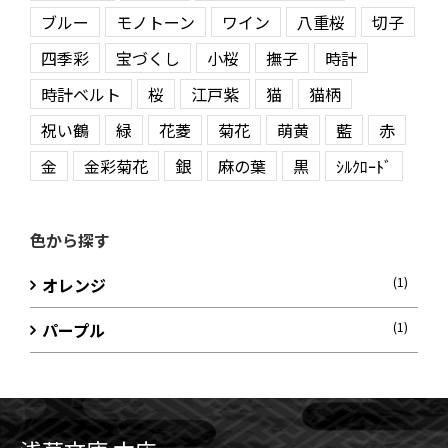
ブルー
モノトーン
ワイン
八重桜
切子
四季彩
宝づくし
小桜
撫子
時計
時計ベルト
桜
江戸紫
猫
猫柄
祝い鶴
緑
花菱
菊花
萌黄
藍
赤
金
金彩菊花
銀
麻の葉
黒
ｼﾙｸﾛｰﾄﾞ
色から探す
オレンジ
(1)
パープル
(1)