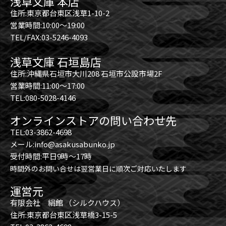
浅草文庫 本店
住所:東京都台東区浅草1-10-2
営業時間:10:00～19:00
TEL/FAX:03-5246-4093
浅草文庫 石垣島店
住所:沖縄県石垣市大川208 石垣市公設市場2F
営業時間:11:00～17:00
TEL:080-5028-4146
オンラインストアの問い合わせ先
TEL:03-3862-4698
メール:info@asakusabunko.jp
受付時間:平日9時～17時
時間外のお問い合せは翌営業日に順次ご対応いたします
運営元
有限会社 絹館 （シルクハウス）
住所:東京都台東区浅草橋3-15-5