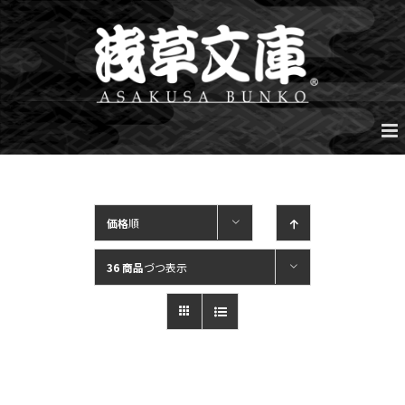
Skip
to
content
価格
順
36 商品
づつ表示