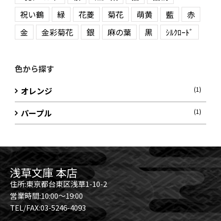
祝い鶴
緑
花菱
菊花
萌黄
藍
赤
金
金彩菊花
銀
麻の葉
黒
ｼﾙｸﾛｰﾄﾞ
色から探す
オレンジ
(1)
パープル
(1)
浅草文庫 本店
住所:東京都台東区浅草1-10-2
営業時間:10:00～19:00
TEL/FAX:03-5246-4093