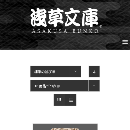
Skip
to
content
標準の並び
順
36 商品
づつ表示