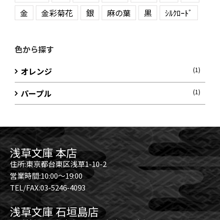
金
金彩菊花
銀
麻の葉
黒
ｼﾙｸﾛｰﾄﾞ
色から探す
オレンジ
(1)
パープル
(1)
浅草文庫 本店
住所:東京都台東区浅草1-10-2
営業時間:10:00～19:00
TEL/FAX:03-5246-4093
浅草文庫 石垣島店