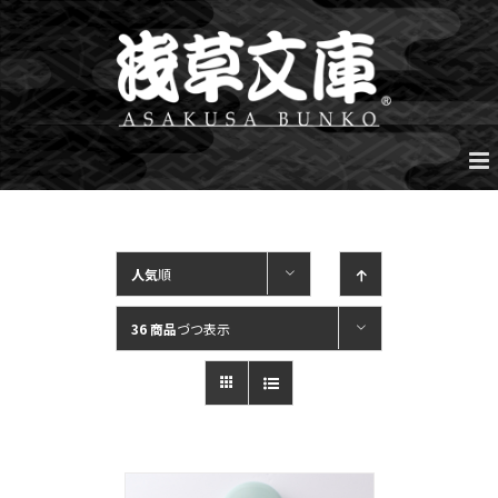
Skip
to
content
人気
順
36 商品
づつ表示