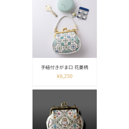
手紐付きがま口 花菱柄
¥
8,250